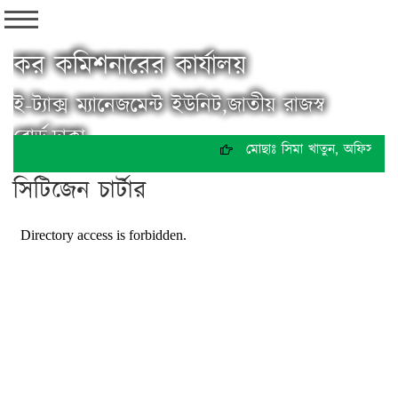
কর কমিশনারের কার্যালয়
ই-ট্যাক্স ম্যানেজমেন্ট ইউনিট,জাতীয় রাজস্ব
বোর্ড,ঢাকা
মোছাঃ সিমা খাতুন, অফিস সহায
সিটিজেন চার্টার