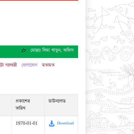
মোছাঃ সিমা খাতুন, অফিস সহায়ক, চাকরি হতে অব্যাহতি প্রদান।
ো গ্যালারী
যোগাযোগ
মতামত
প্রকাশের
ডাউনলোড
তারিখ
1970-01-01
Download