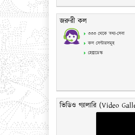
জরুরী কল
৩৩৩ থেকে তথ্য-সেবা
কল সেন্টারসমূহ
হেল্পডেস্ক
ভিডিও গ্যালারি (Video Gall